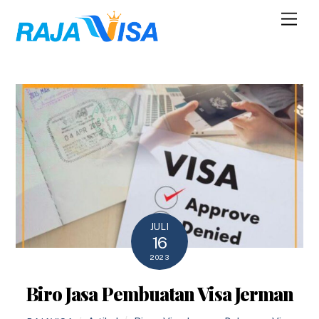
Skip
Men
to
content
JULI
16
2023
Biro Jasa Pembuatan Visa Jerman