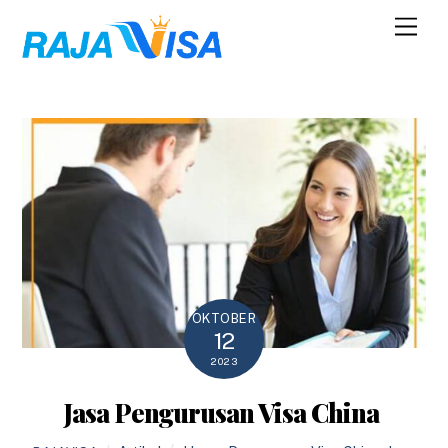
Skip
Men
to
content
OKTOBER
12
2023
Jasa Pengurusan Visa China