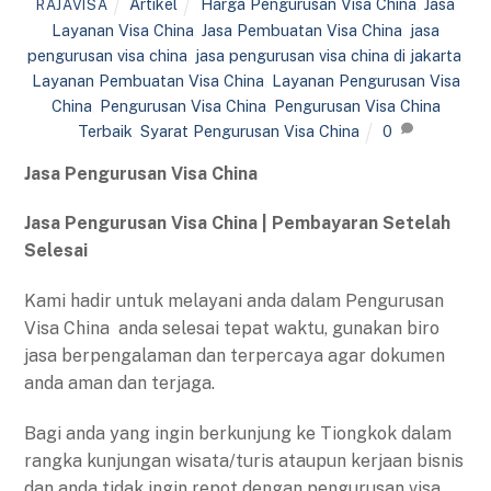
Artikel
Harga Pengurusan Visa China
,
Jasa
RAJAVISA
Layanan Visa China
,
Jasa Pembuatan Visa China
,
jasa
pengurusan visa china
,
jasa pengurusan visa china di jakarta
,
Layanan Pembuatan Visa China
,
Layanan Pengurusan Visa
China
,
Pengurusan Visa China
,
Pengurusan Visa China
Terbaik
,
Syarat Pengurusan Visa China
0
Jasa Pengurusan Visa China
Jasa Pengurusan Visa China | Pembayaran Setelah
Selesai
Kami hadir untuk melayani anda dalam Pengurusan
Visa China anda selesai tepat waktu, gunakan biro
jasa berpengalaman dan terpercaya agar dokumen
anda aman dan terjaga.
Bagi anda yang ingin berkunjung ke Tiongkok dalam
rangka kunjungan wisata/turis ataupun kerjaan bisnis
dan anda tidak ingin repot dengan pengurusan visa