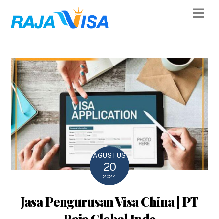
Skip
Men
to
content
AGUSTUS
20
2024
Jasa Pengurusan Visa China | PT
Raja Global Indo