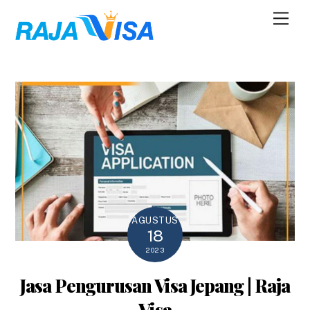
Skip
Men
to
content
AGUSTUS
18
2023
Jasa Pengurusan Visa Jepang | Raja
Visa