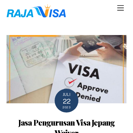
Skip
Men
to
content
JULI
22
2023
Jasa Pengurusan Visa Jepang
Waiver