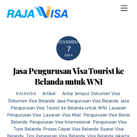
Skip
Men
to
content
NOVEMBER
7
2024
Jasa Pengurusan Visa Tourist ke
Belanda untuk WNI
Artikel
Antar Jemput Dokumen Visa
,
RAJAVISA
Dokumen Visa Belanda
,
Jasa Pengurusan Visa Belanda
,
Jasa
Pengurusan Visa Tourist ke Belanda untuk WNI
,
Layanan
Pengurusan Visa
,
Layanan Visa Kilat
,
Pengurusan Visa Bisnis
Belanda
,
Pengurusan Visa Internasional
,
Pengurusan Visa
Turis Belanda
,
Proses Cepat Visa Belanda
,
Syarat Visa
Belanda
,
Tips Pengajuan Visa Belanda
,
Visa Belanda Jakarta
,