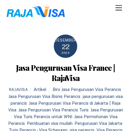
Skip
Men
to
content
DESEMBER
22
2024
Jasa Pengurusan Visa France |
RajaVisa
Artikel
Biro Jasa Pengurusan Visa Perancis
,
RAJAVISA
Jasa Pengurusan Visa Bisnis Perancis
,
jasa pengurusan visa
perancis
,
Jasa Pengurusan Visa Perancis di Jakarta | Raja
Visa
,
Jasa Pengurusan Visa Perancis Turis
,
Jasa Pengurusan
Visa Turis Perancis untuk WNI
,
Jasa Permohonan Visa
Perancis
,
Pembuatan visa mudah
,
Pengurusan Visa Jakarta
,
Turis Perancis - Visa Schengen
,
visa perancis
,
Visa Perancis