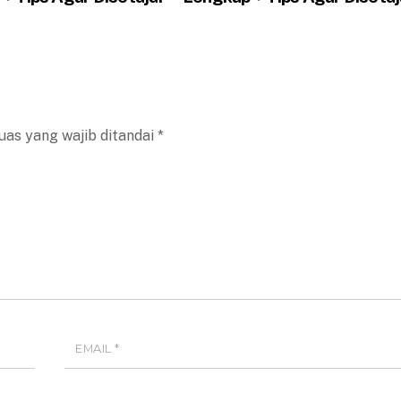
uas yang wajib ditandai
*
EMAIL
*