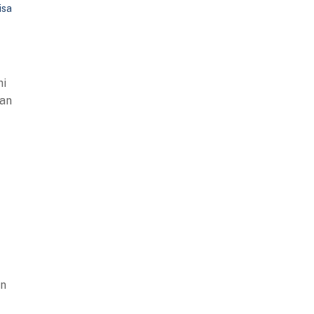
isa
hi
pan
an