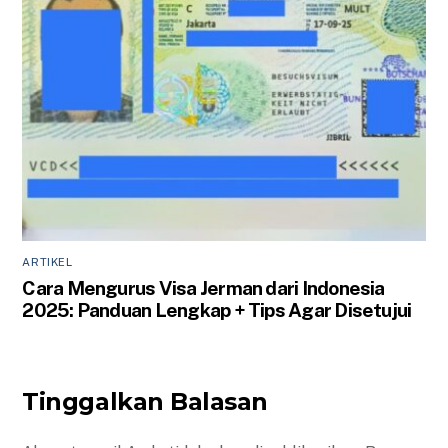
ARTIKEL
Cara Mengurus Visa Jerman dari Indonesia
2025: Panduan Lengkap + Tips Agar Disetujui
Tinggalkan Balasan