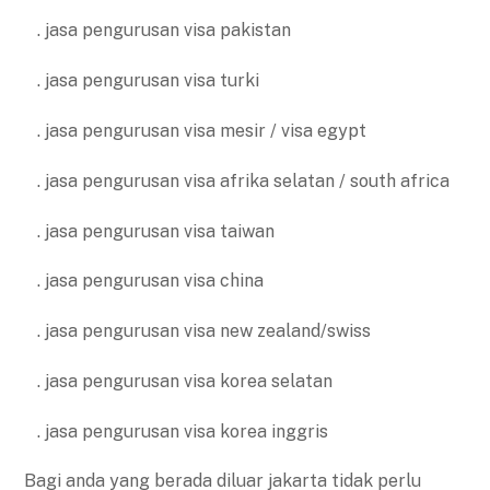
. jasa pengurusan visa pakistan
. jasa pengurusan visa turki
. jasa pengurusan visa mesir / visa egypt
. jasa pengurusan visa afrika selatan / south africa
. jasa pengurusan visa taiwan
. jasa pengurusan visa china
. jasa pengurusan visa new zealand/swiss
. jasa pengurusan visa korea selatan
. jasa pengurusan visa korea inggris
Bagi anda yang berada diluar jakarta tidak perlu