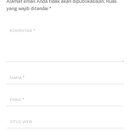
Alamat email Anda tidak akan dipublikasikan.
Ruas
yang wajib ditandai
*
KOMENTAR
*
NAMA
*
EMAIL
*
SITUS WEB