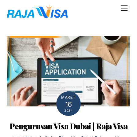
Skip
Men
to
content
MARET
16
2024
Pengurusan Visa Dubai | Raja Visa