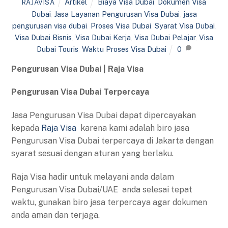
Artikel
Biaya Visa Dubai
,
Dokumen Visa
RAJAVISA
Dubai
,
Jasa Layanan Pengurusan Visa Dubai
,
jasa
pengurusan visa dubai
,
Proses Visa Dubai
,
Syarat Visa Dubai
,
Visa Dubai Bisnis
,
Visa Dubai Kerja
,
Visa Dubai Pelajar
,
Visa
Dubai Touris
,
Waktu Proses Visa Dubai
0
Pengurusan Visa Dubai | Raja Visa
Pengurusan Visa Dubai Terpercaya
Jasa Pengurusan Visa Dubai dapat dipercayakan
kepada
Raja Visa
karena kami adalah biro jasa
Pengurusan Visa Dubai terpercaya di Jakarta dengan
syarat sesuai dengan aturan yang berlaku.
Raja Visa hadir untuk melayani anda dalam
Pengurusan Visa Dubai/UAE anda selesai tepat
waktu, gunakan biro jasa terpercaya agar dokumen
anda aman dan terjaga.