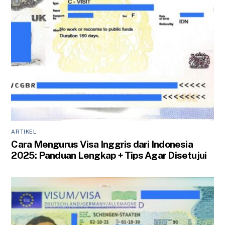
ARTIKEL
Cara Mengurus Visa Inggris dari Indonesia
2025: Panduan Lengkap + Tips Agar Disetujui