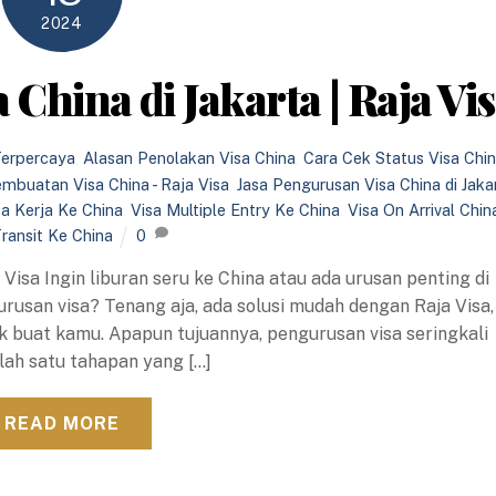
2024
China di Jakarta | Raja Vi
Terpercaya
,
Alasan Penolakan Visa China
,
Cara Cek Status Visa Chi
embuatan Visa China - Raja Visa
,
Jasa Pengurusan Visa China di Jaka
sa Kerja Ke China
,
Visa Multiple Entry Ke China
,
Visa On Arrival Chin
Transit Ke China
0
 Visa Ingin liburan seru ke China atau ada urusan penting di
rusan visa? Tenang aja, ada solusi mudah dengan Raja Visa,
aik buat kamu. Apapun tujuannya, pengurusan visa seringkali
lah satu tahapan yang […]
READ MORE