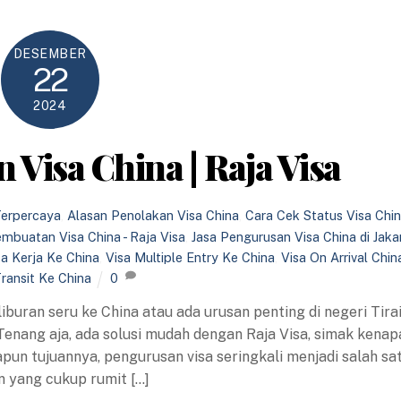
DESEMBER
22
2024
 Visa China | Raja Visa
Terpercaya
,
Alasan Penolakan Visa China
,
Cara Cek Status Visa Chi
embuatan Visa China - Raja Visa
,
Jasa Pengurusan Visa China di Jaka
sa Kerja Ke China
,
Visa Multiple Entry Ke China
,
Visa On Arrival Chin
Transit Ke China
0
liburan seru ke China atau ada urusan penting di negeri Tira
enang aja, ada solusi mudah dengan Raja Visa, simak kenap
Apapun tujuannya, pengurusan visa seringkali menjadi salah sa
n yang cukup rumit […]