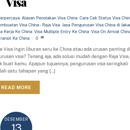
Visa
Terpercaya
,
Alasan Penolakan Visa China
,
Cara Cek Status Visa Chi
embuatan Visa China - Raja Visa
,
Jasa Pengurusan Visa China di Jaka
sa Kerja Ke China
,
Visa Multiple Entry Ke China
,
Visa On Arrival Chin
Transit Ke China
0
a Visa Ingin liburan seru ke China atau ada urusan penting d
rusan visa? Tenang aja, ada solusi mudah dengan Raja Visa,
aik buat kamu. Apapun tujuannya, pengurusan visa seringkali
lah satu tahapan yang […]
READ MORE
DESEMBER
13