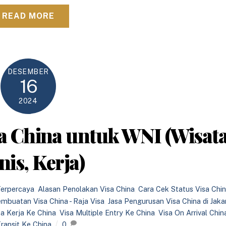
READ MORE
DESEMBER
16
2024
a China untuk WNI (Wisata
nis, Kerja)
Terpercaya
,
Alasan Penolakan Visa China
,
Cara Cek Status Visa Chi
embuatan Visa China - Raja Visa
,
Jasa Pengurusan Visa China di Jaka
sa Kerja Ke China
,
Visa Multiple Entry Ke China
,
Visa On Arrival Chin
Transit Ke China
0