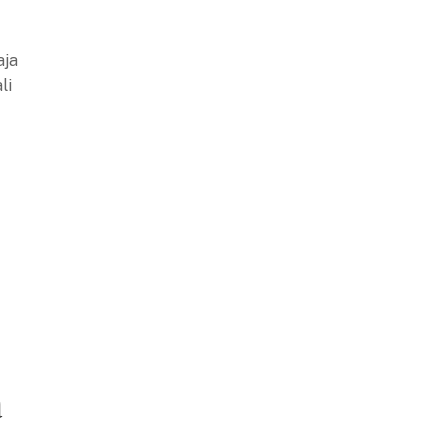
aja
li
a