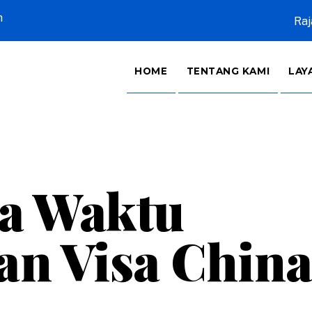
m
Raj
HOME
TENTANG KAMI
LAY
a Waktu
n Visa Chin