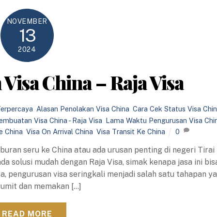
NOVEMBER
13
2024
Visa China – Raja Visa
Terpercaya
,
Alasan Penolakan Visa China
,
Cara Cek Status Visa Chi
embuatan Visa China - Raja Visa
,
Lama Waktu Pengurusan Visa Chi
e China
,
Visa On Arrival China
,
Visa Transit Ke China
0
buran seru ke China atau ada urusan penting di negeri Tirai
da solusi mudah dengan Raja Visa, simak kenapa jasa ini bis
ya, pengurusan visa seringkali menjadi salah satu tahapan y
rumit dan memakan […]
READ MORE