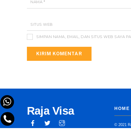
NAMA
*
SITUS WEB
SIMPAN NAMA, EMAIL, DAN SITUS WEB SAYA 
Raja Visa
HOME
© 2021 Ra