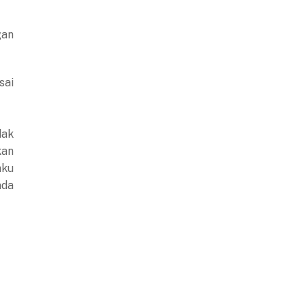
gan
sai
dak
kan
aku
nda