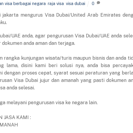
an visa berbagai negara
,
raja visa
,
visa dubai
0
i jakarta mengurus Visa Dubai/United Arab Emirates den
ku.
bai/UAE anda, agar pengurusan Visa Dubai/UAE anda sele
r dokumen anda aman dan terjaga.
m rangka kunjungan wisata/turis maupun bisnis dan anda ti
 lama, disini kami beri solusi nya, anda bisa percaya
 dengan proses cepat, syarat sesuai peraturan yang berl
urusan Visa Dubai jujur dan amanah yang pasti dokumen a
a anda selesai.
ga melayani pengurusan visa ke negara lain.
 JASA KAMI :
 AMANAH