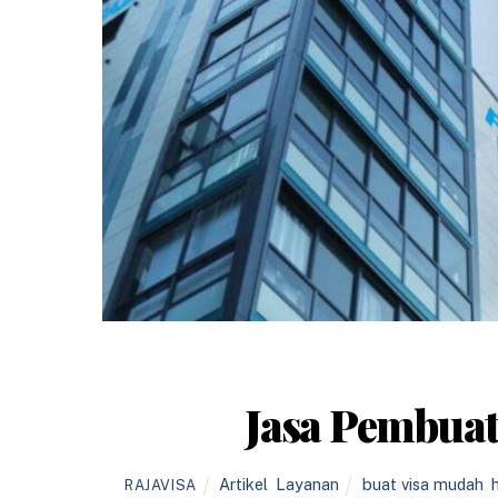
Jasa Pembuat
Artikel
,
Layanan
buat visa mudah
,
RAJAVISA