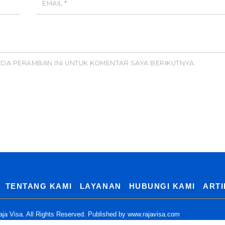
EMAIL
*
PADA PERAMBAN INI UNTUK KOMENTAR SAYA BERIKUTNYA.
TENTANG KAMI
LAYANAN
HUBUNGI KAMI
ARTI
ja Visa. All Rights Reserved. Published by
www.rajavisa.com