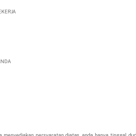
EKERJA
ANDA
a menyediakan persyaratan diatas, anda hanya tinggal du