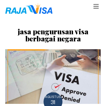
Skip
Men
to
content
jasa pengurusan visa
berbagai negara
AGUSTUS
31