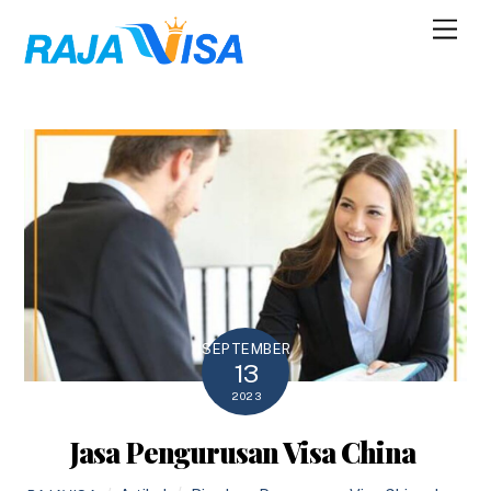
Skip
Men
to
content
SEPTEMBER
13
2023
Jasa Pengurusan Visa China