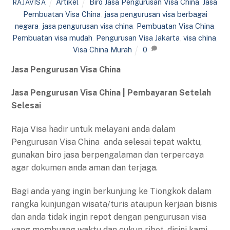
Artikel
Biro Jasa Pengurusan Visa China
,
Jasa
RAJAVISA
Pembuatan Visa China
,
jasa pengurusan visa berbagai
negara
,
jasa pengurusan visa china
,
Pembuatan Visa China
,
Pembuatan visa mudah
,
Pengurusan Visa Jakarta
,
visa china
,
Visa China Murah
0
Jasa Pengurusan Visa China
Jasa Pengurusan Visa China | Pembayaran Setelah
Selesai
Raja Visa hadir untuk melayani anda dalam
Pengurusan Visa China anda selesai tepat waktu,
gunakan biro jasa berpengalaman dan terpercaya
agar dokumen anda aman dan terjaga.
Bagi anda yang ingin berkunjung ke Tiongkok dalam
rangka kunjungan wisata/turis ataupun kerjaan bisnis
dan anda tidak ingin repot dengan pengurusan visa
yang membuang waktu dan cukup ribet, disini kami