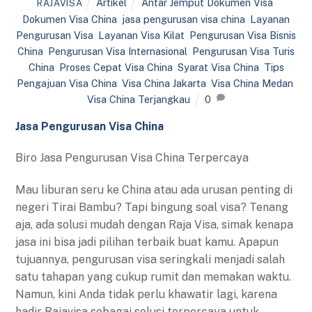
Artikel
Antar Jemput Dokumen Visa
,
RAJAVISA
Dokumen Visa China
,
jasa pengurusan visa china
,
Layanan
Pengurusan Visa
,
Layanan Visa Kilat
,
Pengurusan Visa Bisnis
China
,
Pengurusan Visa Internasional
,
Pengurusan Visa Turis
China
,
Proses Cepat Visa China
,
Syarat Visa China
,
Tips
Pengajuan Visa China
,
Visa China Jakarta
,
Visa China Medan
,
Visa China Terjangkau
0
Jasa Pengurusan Visa China
Biro Jasa Pengurusan Visa China Terpercaya
Mau liburan seru ke China atau ada urusan penting di
negeri Tirai Bambu? Tapi bingung soal visa? Tenang
aja, ada solusi mudah dengan Raja Visa, simak kenapa
jasa ini bisa jadi pilihan terbaik buat kamu. Apapun
tujuannya, pengurusan visa seringkali menjadi salah
satu tahapan yang cukup rumit dan memakan waktu.
Namun, kini Anda tidak perlu khawatir lagi, karena
hadir Rajavisa sebagai solusi terpercaya untuk