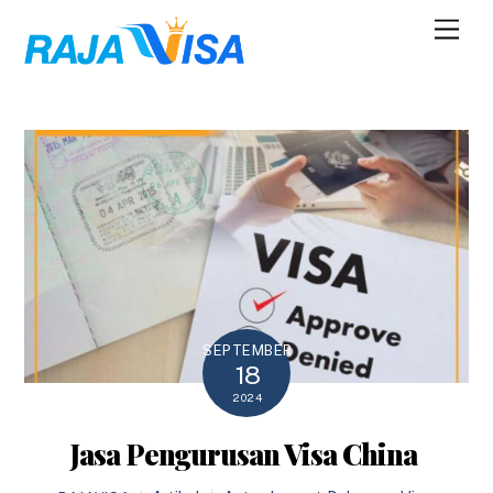
Skip
Men
to
content
SEPTEMBER
18
2024
Jasa Pengurusan Visa China