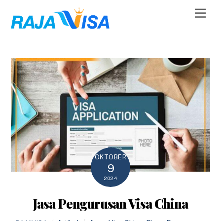
Skip
Men
to
content
OKTOBER
9
2024
Jasa Pengurusan Visa China