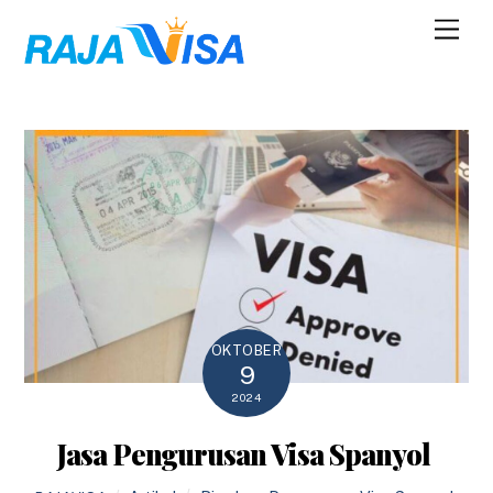
Skip
Men
to
content
OKTOBER
9
2024
Jasa Pengurusan Visa Spanyol