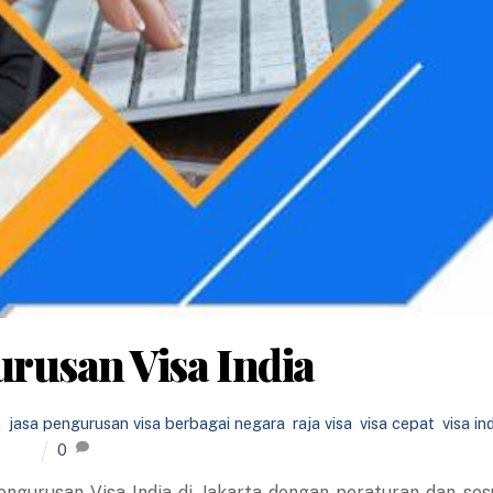
urusan Visa India
a
,
jasa pengurusan visa berbagai negara
,
raja visa
,
visa cepat
,
visa in
0
ngurusan Visa India di Jakarta dengan peraturan dan ses