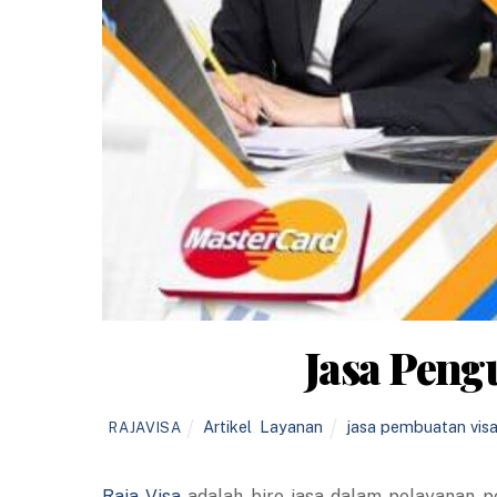
Jasa Peng
Artikel
,
Layanan
jasa pembuatan vis
RAJAVISA
Raja Visa
adalah biro jasa dalam pelayanan pe