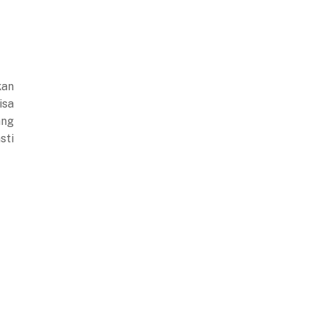
kan
isa
ang
sti