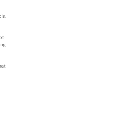
is,
et-
ang
pat