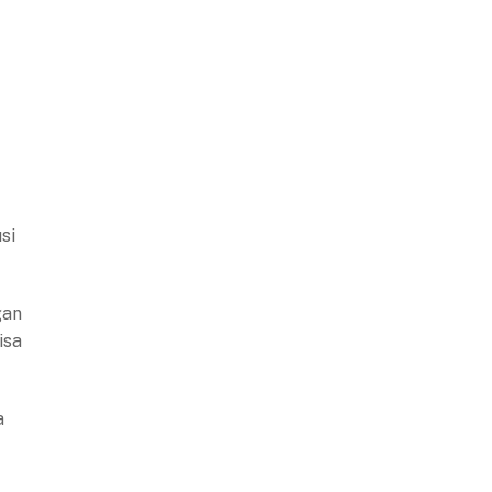
si
gan
isa
a