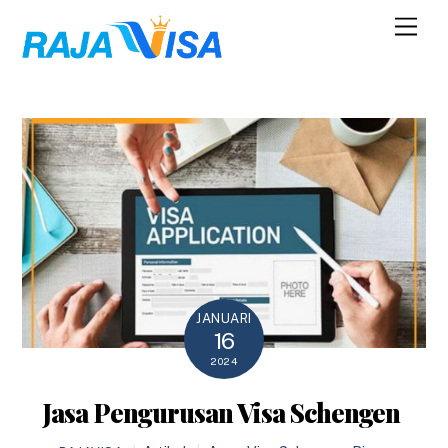
Skip
Men
to
content
JANUARI
16
2024
Jasa Pengurusan Visa Schengen