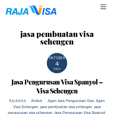
Skip
Men
to
content
jasa pembuatan visa
schengen
OKTOBER
4
2024
Jasa Pengurusan Visa Spanyol –
Visa Schengen
Artikel
Agen Jasa Pengurusan Visa
,
Agen
RAJAVISA
Visa Schengen
,
jasa pembuatan visa schengen
,
jasa
pengurusan visa schengen
,
Jasa Pengurusan Visa Spanyol
,