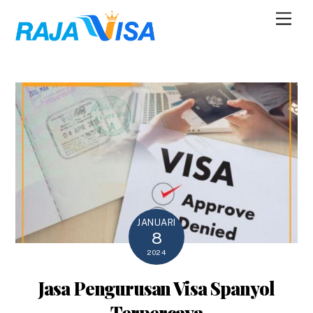
Skip
Men
to
content
JANUARI
8
2024
Jasa Pengurusan Visa Spanyol
Terpercaya