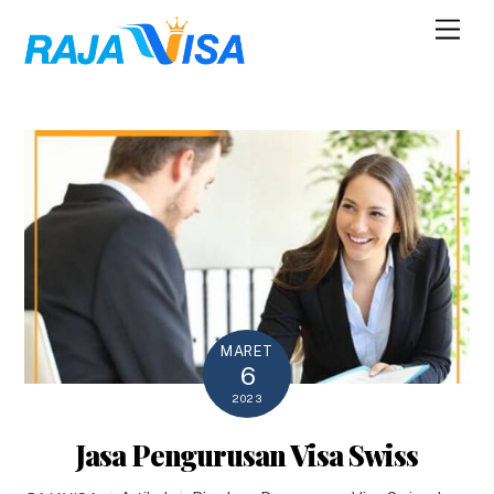
Skip
Men
to
content
MARET
6
2023
Jasa Pengurusan Visa Swiss