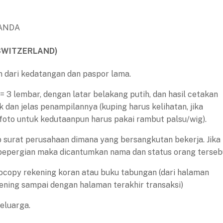
ANDA
SWITZERLAND)
n dari kedatangan dan paspor lama.
= 3 lembar, dengan latar belakang putih, dan hasil cetakan
k dan jelas penampilannya (kuping harus kelihatan, jika
foto untuk kedutaanpun harus pakai rambut palsu/wig).
p surat perusahaan dimana yang bersangkutan bekerja. Jika
 bepergian maka dicantumkan nama dan status orang terseb
tocopy rekening koran atau buku tabungan (dari halaman
ning sampai dengan halaman terakhir transaksi)
eluarga.