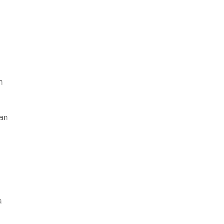
n
an
a