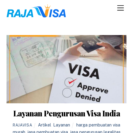
Skip
Men
to
content
Layanan Pengurusan Visa India
Artikel
,
Layanan
harga pembuatan visa
RAJAVISA
murah
,
jasa pembuatan visa
,
jasa pengurusan legalitas