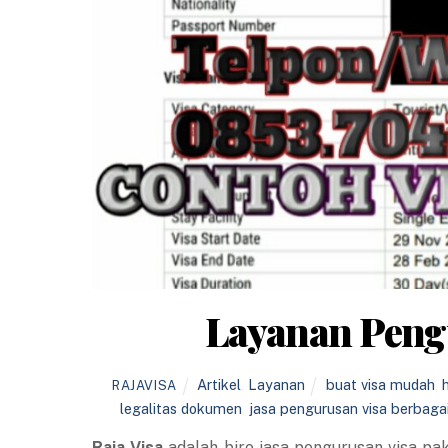
Layanan Pengu
Artikel
,
Layanan
buat visa mudah
,
RAJAVISA
legalitas dokumen
,
jasa pengurusan visa berbaga
Raja Visa
adalah biro jasa pengurusan visa pak