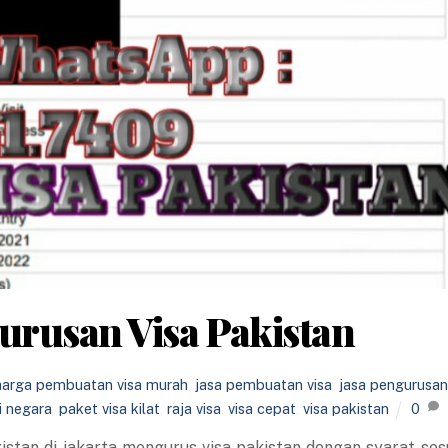
rusan Visa Pakistan
harga pembuatan visa murah
,
jasa pembuatan visa
,
jasa pengurusan
i negara
,
paket visa kilat
,
raja visa
,
visa cepat
,
visa pakistan
0
istan di jakarta mengurus visa pakistan dengan syarat ses