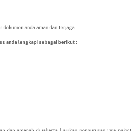
ar dokumen anda aman dan terjaga.
s anda lengkapi sebagai berikut :
an dan amanah di jakarta | ajukan pengurusan visa pakis