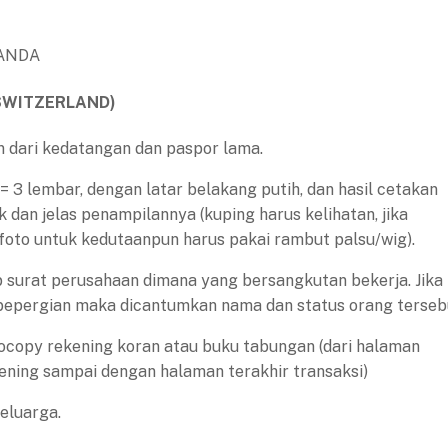
ANDA
SWITZERLAND)
n dari kedatangan dan paspor lama.
= 3 lembar, dengan latar belakang putih, dan hasil cetakan
k dan jelas penampilannya (kuping harus kelihatan, jika
foto untuk kedutaanpun harus pakai rambut palsu/wig).
p surat perusahaan dimana yang bersangkutan bekerja. Jika
 bepergian maka dicantumkan nama dan status orang terseb
tocopy rekening koran atau buku tabungan (dari halaman
ning sampai dengan halaman terakhir transaksi)
eluarga.