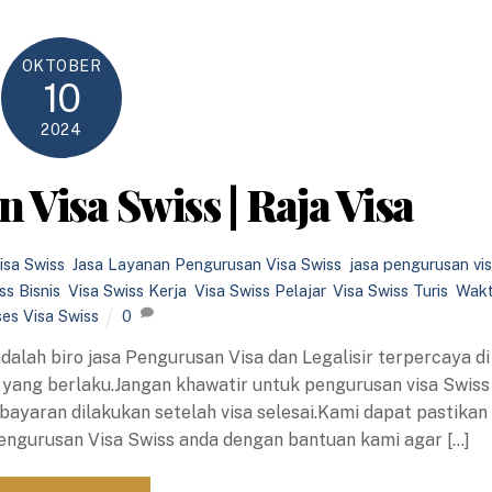
OKTOBER
10
2024
 Visa Swiss | Raja Visa
sa Swiss
,
Jasa Layanan Pengurusan Visa Swiss
,
jasa pengurusan vi
ss Bisnis
,
Visa Swiss Kerja
,
Visa Swiss Pelajar
,
Visa Swiss Turis
,
Wak
es Visa Swiss
0
dalah biro jasa Pengurusan Visa dan Legalisir terpercaya di
 yang berlaku.Jangan khawatir untuk pengurusan visa Swiss
yaran dilakukan setelah visa selesai.Kami dapat pastikan
engurusan Visa Swiss anda dengan bantuan kami agar […]