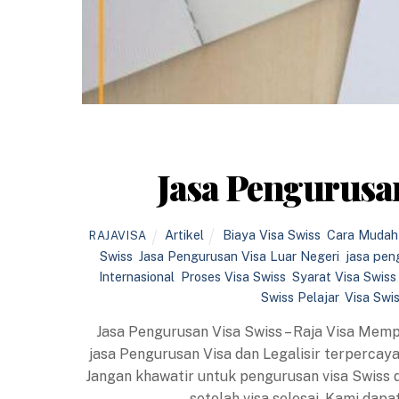
Jasa Pengurusan
Artikel
Biaya Visa Swiss
,
Cara Mudah 
RAJAVISA
Swiss
,
Jasa Pengurusan Visa Luar Negeri
,
jasa pen
Internasional
,
Proses Visa Swiss
,
Syarat Visa Swiss
Swiss Pelajar
,
Visa Swis
Jasa Pengurusan Visa Swiss – Raja Visa Mem
jasa Pengurusan Visa dan Legalisir terpercaya
Jangan khawatir untuk pengurusan visa Swiss
setelah visa selesai. Kami dap