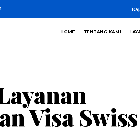
m
Raj
HOME
TENTANG KAMI
LAY
 Layanan
an Visa Swiss