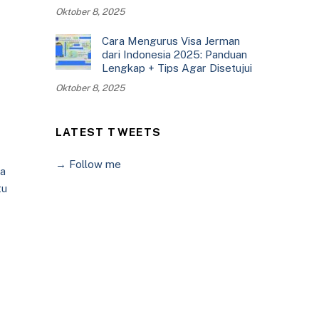
Oktober 8, 2025
Cara Mengurus Visa Jerman
dari Indonesia 2025: Panduan
Lengkap + Tips Agar Disetujui
Oktober 8, 2025
LATEST TWEETS
→ Follow me
sa
tu