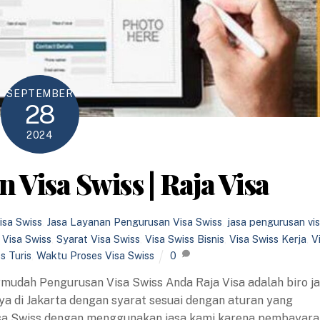
SEPTEMBER
28
2024
 Visa Swiss | Raja Visa
sa Swiss
,
Jasa Layanan Pengurusan Visa Swiss
,
jasa pengurusan vi
 Visa Swiss
,
Syarat Visa Swiss
,
Visa Swiss Bisnis
,
Visa Swiss Kerja
,
V
s Turis
,
Waktu Proses Visa Swiss
0
mudah Pengurusan Visa Swiss Anda Raja Visa adalah biro j
ya di Jakarta dengan syarat sesuai dengan aturan yang
isa Swiss dengan menggunakan jasa kami karena pembayar