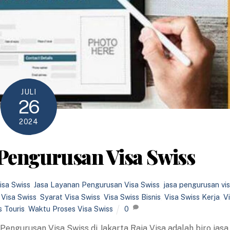
JULI
26
2024
a Pengurusan Visa Swiss
sa Swiss
,
Jasa Layanan Pengurusan Visa Swiss
,
jasa pengurusan vi
 Visa Swiss
,
Syarat Visa Swiss
,
Visa Swiss Bisnis
,
Visa Swiss Kerja
,
V
s Touris
,
Waktu Proses Visa Swiss
0
Pengurusan Visa Swiss di Jakarta Raja Visa adalah biro jasa