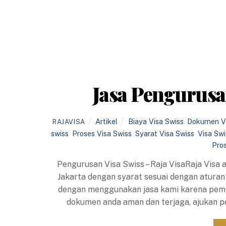
Jasa Pengurusan
Artikel
Biaya Visa Swiss
,
Dokumen Vi
RAJAVISA
swiss
,
Proses Visa Swiss
,
Syarat Visa Swiss
,
Visa Swi
Pros
Pengurusan Visa Swiss – Raja VisaRaja Visa a
Jakarta dengan syarat sesuai dengan aturan
dengan menggunakan jasa kami karena pemba
dokumen anda aman dan terjaga, ajukan p