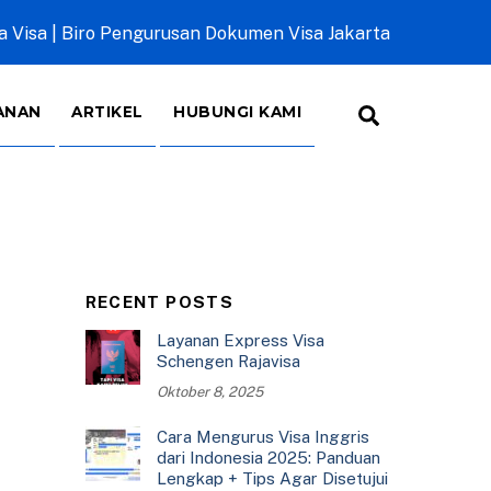
a Visa | Biro Pengurusan Dokumen Visa Jakarta
Search
ANAN
ARTIKEL
HUBUNGI KAMI
RECENT POSTS
Layanan Express Visa
Schengen Rajavisa
Oktober 8, 2025
Cara Mengurus Visa Inggris
dari Indonesia 2025: Panduan
Lengkap + Tips Agar Disetujui