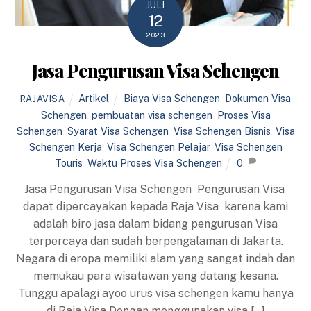
JULI
12
2023
Jasa Pengurusan Visa Schengen
Artikel
Biaya Visa Schengen
,
Dokumen Visa
RAJAVISA
Schengen
,
pembuatan visa schengen
,
Proses Visa
Schengen
,
Syarat Visa Schengen
,
Visa Schengen Bisnis
,
Visa
Schengen Kerja
,
Visa Schengen Pelajar
,
Visa Schengen
Touris
,
Waktu Proses Visa Schengen
0
Jasa Pengurusan Visa Schengen Pengurusan Visa
dapat dipercayakan kepada Raja Visa karena kami
adalah biro jasa dalam bidang pengurusan Visa
terpercaya dan sudah berpengalaman di Jakarta.
Negara di eropa memiliki alam yang sangat indah dan
memukau para wisatawan yang datang kesana.
Tunggu apalagi ayoo urus visa schengen kamu hanya
di Raja Visa Dengan menggunakan visa […]