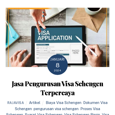
JANUARI
8
2024
Jasa Pengurusan Visa Schengen
Terpercaya
Artikel
Biaya Visa Schengen
,
Dokumen Visa
RAJAVISA
Schengen
,
pengurusan visa schengen
,
Proses Visa
Schengen
,
Syarat Visa Schengen
,
Visa Schengen Bisnis
,
Visa