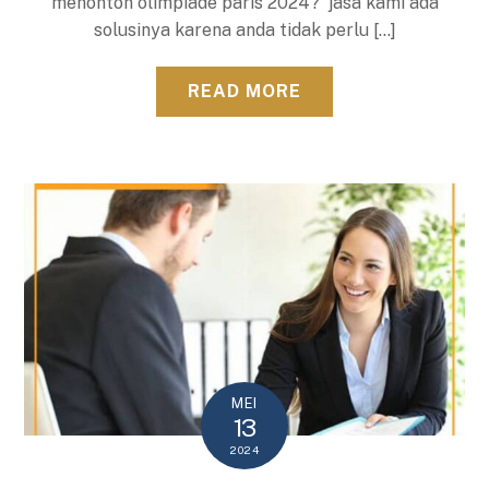
menonton olimpiade paris 2024? jasa kami ada
solusinya karena anda tidak perlu […]
READ MORE
MEI
13
2024