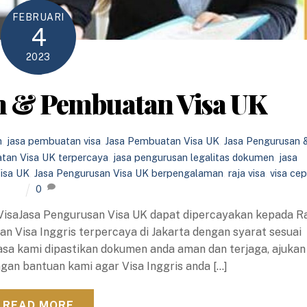
FEBRUARI
4
2023
n & Pembuatan Visa UK
h
,
jasa pembuatan visa
,
Jasa Pembuatan Visa UK
,
Jasa Pengurusan 
tan Visa UK terpercaya
,
jasa pengurusan legalitas dokumen
,
jasa
isa UK
,
Jasa Pengurusan Visa UK berpengalaman
,
raja visa
,
visa ce
0
VisaJasa Pengurusan Visa UK dapat dipercayakan kepada R
an Visa Inggris terpercaya di Jakarta dengan syarat sesuai
sa kami dipastikan dokumen anda aman dan terjaga, ajukan
gan bantuan kami agar Visa Inggris anda […]
READ MORE