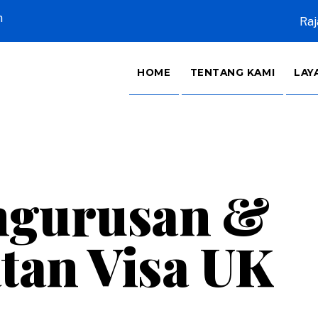
m
Raj
HOME
TENTANG KAMI
LAY
ngurusan &
an Visa UK