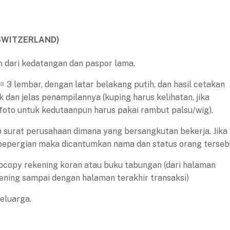
SWITZERLAND)
n dari kedatangan dan paspor lama.
= 3 lembar, dengan latar belakang putih, dan hasil cetakan
k dan jelas penampilannya (kuping harus kelihatan, jika
foto untuk kedutaanpun harus pakai rambut palsu/wig).
p surat perusahaan dimana yang bersangkutan bekerja. Jika
 bepergian maka dicantumkan nama dan status orang terseb
tocopy rekening koran atau buku tabungan (dari halaman
ning sampai dengan halaman terakhir transaksi)
eluarga.