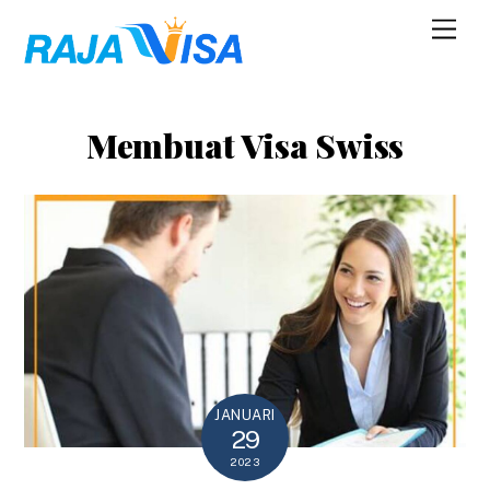
Skip
Men
to
content
Membuat Visa Swiss
JANUARI
29
2023